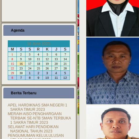
Agenda
16 June 2025
M
S
S
R
K
J
S
1
2
3
4
5
6
7
8
9
10
11
12
13
14
15
16
17
18
19
20
21
22
23
24
25
26
27
28
29
30
1
2
3
4
5
6
7
8
9
10
11
12
Berita Terbaru
APEL HARDIKNAS SMA NEGERI 1
SAKRA TIMUR 2023
MERAIH AISO PENGHARGAAN
TERBAIK SE-NTB SMAN TERBUKA
1 SAKRA TIMUR 2023
SELAMAT HARI PENDIDIKAN
NASIONAL TAHUN 2023
PENGUMUMAN KELULULUSAN