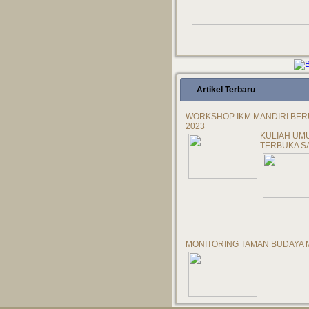
Artikel Terbaru
WORKSHOP IKM MANDIRI BER
2023
KULIAH UM
TERBUKA S
MONITORING TAMAN BUDAYA 